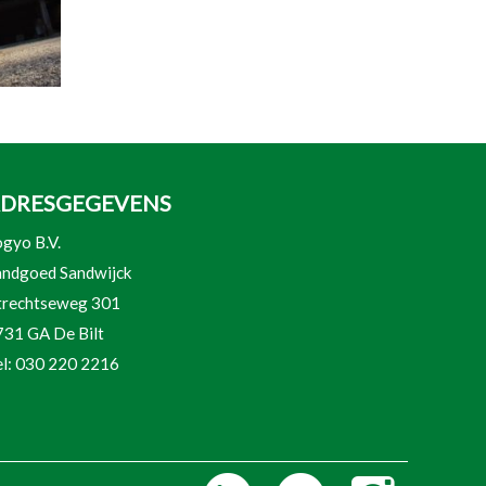
DRESGEGEVENS
gyo B.V.
andgoed Sandwijck
trechtseweg 301
731 GA De Bilt
el: 030 220 2216