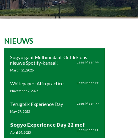
NIEUWS
Sogyo gaat Multimodaal: Ontdek ons
nieuwe Spotify-kanaal!
March 21, 2026
Whitepaper: AI in practice
November 7, 2025
Terugblik Experience Day
May 27, 2025
𝗦𝗼𝗴𝘆𝗼 𝗘𝘅𝗽𝗲𝗿𝗶𝗲𝗻𝗰𝗲 𝗗𝗮𝘆 𝟮𝟮 𝗺𝗲𝗶!
April 24, 2025