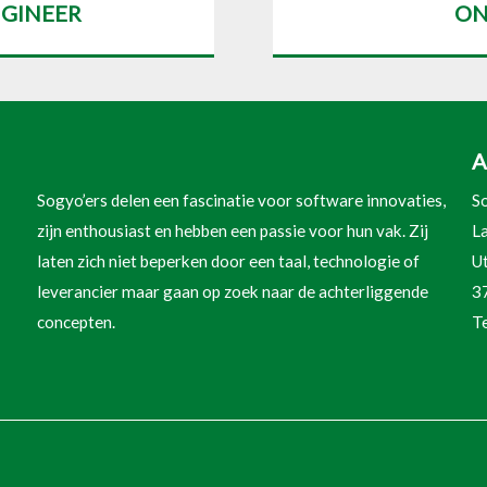
GINEER
ON
A
Sogyo’ers delen een fascinatie voor software innovaties,
So
zijn enthousiast en hebben een passie voor hun vak. Zij
L
laten zich niet beperken door een taal, technologie of
U
leverancier maar gaan op zoek naar de achterliggende
3
concepten.
T