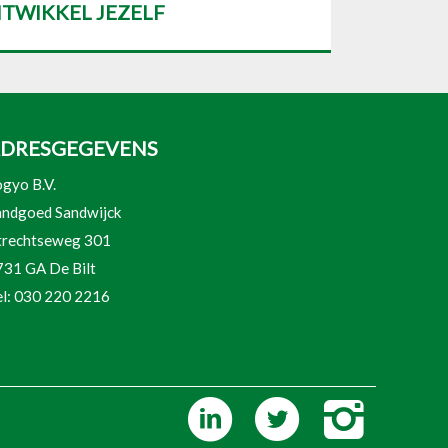
TWIKKEL JEZELF
DRESGEGEVENS
gyo B.V.
andgoed Sandwijck
trechtseweg 301
731 GA De Bilt
el: 030 220 2216